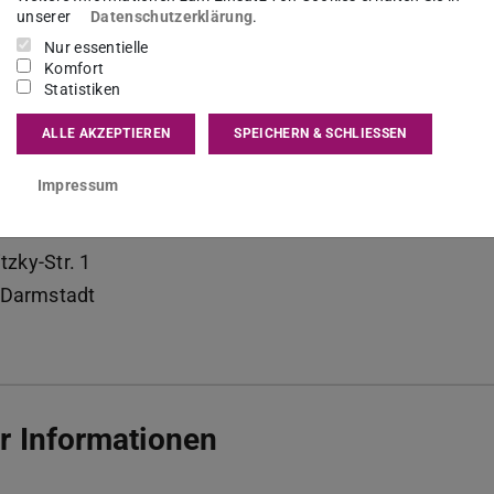
unserer
Datenschutzerklärung
.
kt
Nur essentielle
Komfort
Statistiken
emer@freiraum.tu-...
ALLE AKZEPTIEREN
SPEICHERN & SCHLIESSEN
 (0) 6151-16-22770
 (0) 6151-16-22771
Impressum
 01 150
itzky-Str. 1
Darmstadt
r Informationen