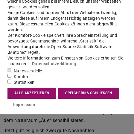
welche Cookies genau bei Ihrem Besuch unserer Webseiten
gesetzt werden sollen.
Einige Cookies sind für den Abruf der Website notwendig,
damit diese auf Ihrem Endgerät richtig anzeigen werden
kann. Diese essentiellen Cookies können nicht abgewählt
Von der Seminararbeit zum Audio-Guide
werden.
Das Fachgebiet Entwerfen+ Freiraumplanung hat die
Der Komfort-Cookie speichert Ihre Spracheinstellung und
bevorzugte Suchmaschine, während „Statistik“ die
studentische Arbeit „Lauschplätze – Auf Entdeckungstour
Auswertung durch die Open-Source-Statistik-Software
mit dem Froschkönig im Kinzigtal“ von Anna-Lisa Thorn
„Matomo“ regelt.
und Sophie Zindler beim Nachhaltigkeitspreis der Stadt
Weitere Informationen zum Einsatz von Cookies erhalten Sie
in unserer
Datenschutzerklärung
.
Hanau eingereicht. In der Arbeit geht es in fünf
Nur essentielle
Audiobeiträgen mit dem Froschkönig vom Zentrum
Komfort
Hanaus bis zu den Wasserbüffeln bei Erlensee. Die Arbeit
Statistiken
lädt als Mini-Hörspiel und Audio-Guide zum spielerischen
ALLE AKZEPTIEREN
SPEICHERN & SCHLIESSEN
Entdecken der Kinzig in und um Hanau ein. Sie zeigt die
Kinzig und ihre Aue als Lebensraum mit vielfältigen
Impressum
Funktionen und will für einen achtsamen Umgang mit
dem Naturraum „Aue“ sensibilisieren.
Jetzt gibt es gleich zwei gute Nachrichten: